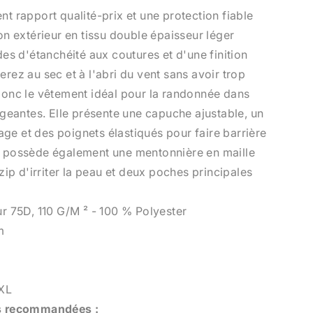
ent rapport qualité-prix et une protection fiable
Son extérieur en tissu double épaisseur léger
s d'étanchéité aux coutures et d'une finition
erez au sec et à l'abri du vent sans avoir trop
 donc le vêtement idéal pour la randonnée dans
eantes. Elle présente une capuche ajustable, un
ge et des poignets élastiqués pour faire barrière
le possède également une mentonnière en maille
ip d'irriter la peau et deux poches principales
 75D, 110 G/M ² - 100 % Polyester
m
XXL
s recommandées :