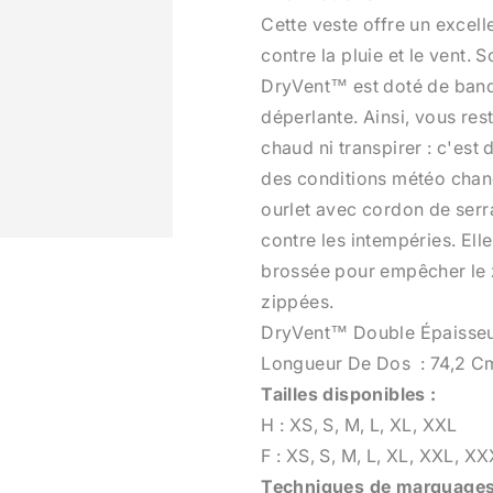
Cette veste offre un excell
contre la pluie et le vent. 
DryVent™ est doté de bande
déperlante. Ainsi, vous rest
chaud ni transpirer : c'est
des conditions météo chang
ourlet avec cordon de serra
contre les intempéries. El
brossée pour empêcher le z
zippées.
DryVent™ Double Épaisseur
Longueur De Dos : 74,2 C
Tailles disponibles :
H : XS, S, M, L, XL, XXL
F : XS, S, M, L, XL, XXL, X
Techniques de marquage