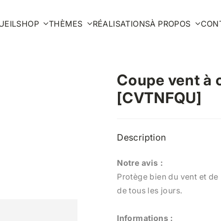
UEIL
SHOP
THÈMES
RÉALISATIONS
À PROPOS
CON
Coupe vent à
[CVTNFQU]
Description
Notre avis :
Protège bien du vent et de l
de tous les jours.
Informations :